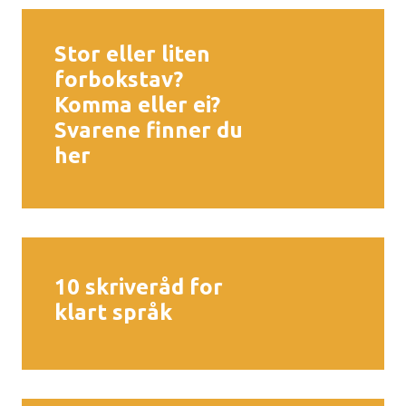
r
Stor eller liten
v
forbokstav?
e
Komma eller ei?
n
Svarene finner du
her
n
l
i
g
10 skriveråd for
i
klart språk
n
n