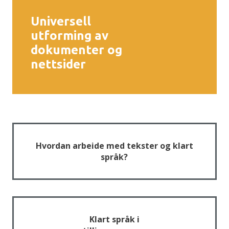
h
o
Universell
utforming av
l
dokumenter og
d
nettsider
Hvordan arbeide med tekster og klart
språk?
Klart språk i