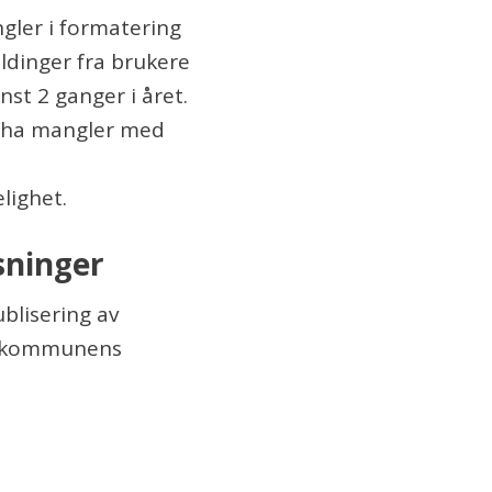
ler i formatering
eldinger fra brukere
nst 2 ganger i året.
 ha mangler med
lighet.
sninger
ublisering av
på kommunens