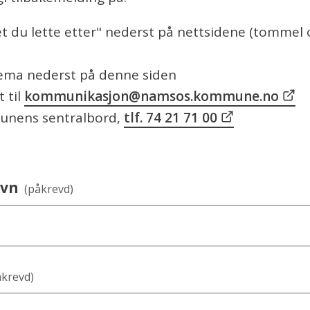
t du lette etter" nederst på nettsidene (tommel
ema nederst på denne siden
 til
kommunikasjon@namsos.kommune.no
unens sentralbord,
tlf. 74 21 71 00
a
avn
(påkrevd)
åkrevd)