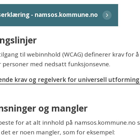
tserklæring - namsos.kommune.no
ngslinjer
tilgang til webinnhold (WCAG) definerer krav for 
or personer med nedsatt funksjonsevne.
ende krav og regelverk for universell utforming 
nsninger og mangler
t beste for at alt innhold på namsos.kommune.no 
 at det er noen mangler, som for eksempel: