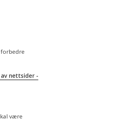
å forbedre
av nettsider -
skal være