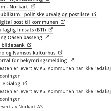
m - Norkart
ublikum - politiske utvalg og postliste
digital post til kommunen
faglig Innsats (BTI)
ning Oasen basseng
 bildebank
no og Namsos kulturhus
ortal for bekymringsmelding
sten er levert av KS. Kommunen har ikke redaksjo
løsningen.
- eDialog
sten er levert av KS. Kommunen har ikke redaksjo
løsningen.
evert av Norkart AS