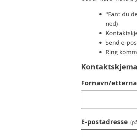
"Fant du de
ned)
Kontaktskj
Send e-post
Ring komm
Kontaktskjem
Fornavn/ettern
E-postadresse
(p