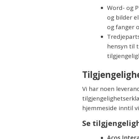
Word- og P
og bilder e
og fanger o
Tredjepart
hensyn til 
tilgjengeli
Tilgjengeligh
Vi har noen leverand
tilgjengelighetserk
hjemmeside inntil vi
Se tilgjengelig
Acos Inter