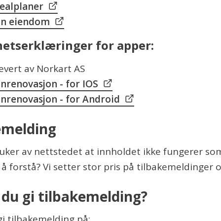
ealplaner
n eiendom
hetserklæringer for apper:
evert av Norkart AS
nrenovasjon - for IOS
nrenovasjon - for Android
kemelding
er av nettstedet at innholdet ikke fungerer som 
 å forstå? Vi setter stor pris på tilbakemeldinger 
du gi tilbakemelding?
gi tilbakemelding på: