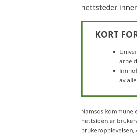
nettsteder innen
Univer
arbeid
Innho
av alle
Namsos kommune er a
nettsiden er brukerv
brukeropplevelsen, o