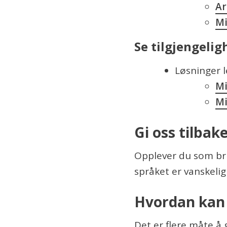
Ar
Mi
Se tilgjengelig
Løsninger l
Mi
Mi
Gi oss tilba
Opplever du som bruk
språket er vanskelig
Hvordan kan 
Det er flere måte å 