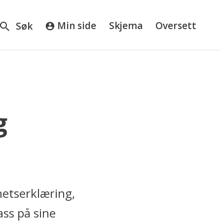
sos
Min side
Skjema
Oversett
Søk
mmune
g
hetserklæring,
ass på sine