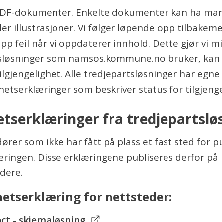
DF-dokumenter. Enkelte dokumenter kan ha mang
ller illustrasjoner. Vi følger løpende opp tilbakem
pp feil når vi oppdaterer innhold. Dette gjør vi mi
sløsninger som namsos.kommune.no bruker, kan
tilgjengelighet. Alle tredjepartsløsninger har egne
ghetserklæringer som beskriver status for tilgjenge
etserklæringer fra tredjepartslø
ører som ikke har fått på plass et fast sted for p
læringen. Disse erklæringene publiseres derfor 
dere.
hetserklæring for nettsteder:
act - skjemaløsning