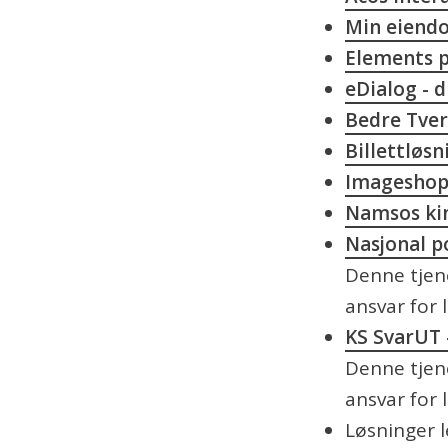
Min eiendo
Elements p
eDialog - 
Bedre Tverr
Billettløs
Imageshop
Namsos ki
Nasjonal p
Denne tjene
ansvar for 
KS SvarUT 
Denne tjene
ansvar for 
Løsninger l