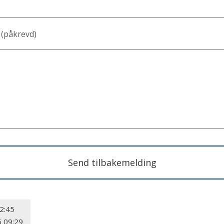
(påkrevd)
Send tilbakemelding
2:45
6 09:29