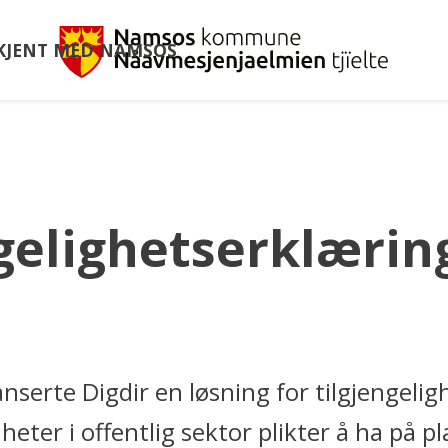
Nam
 KJENT MED NAMSOS
ko
gelighetserklærin
anserte Digdir en løsning for tilgjengelig
eter i offentlig sektor plikter å ha på pl