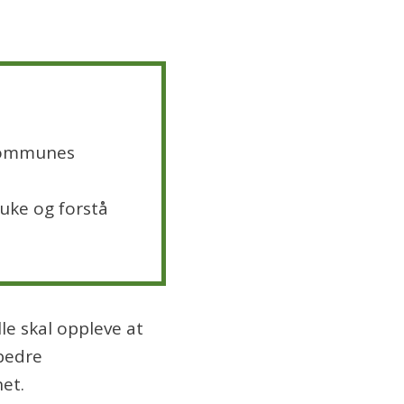
 kommunes
uke og forstå
le skal oppleve at
rbedre
et.