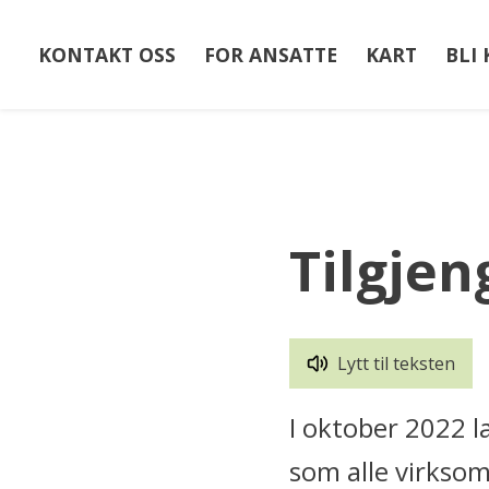
KONTAKT OSS
FOR ANSATTE
KART
BLI
Du
er
her:
Tilgjen
Lytt til teksten
I oktober 2022 l
som alle virksomh