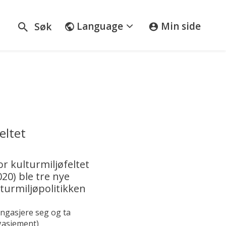
portal
Language
Min side
Søk
eltet
or kulturmiljøfeltet
020) ble tre nye
turmiljøpolitikken
 engasjere seg og ta
ngasjement)