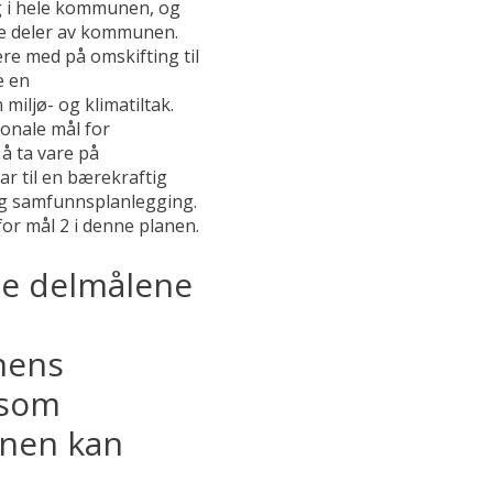
ng i hele kommunen, og
lle deler av kommunen.
 med på omskifting til
e en
ljø- og klimatiltak.
onale mål for
 å ta vare på
ar til en bærekraftig
ig samfunnsplanlegging.
for mål 2 i denne planen.
de delmålene
nens
 som
anen kan