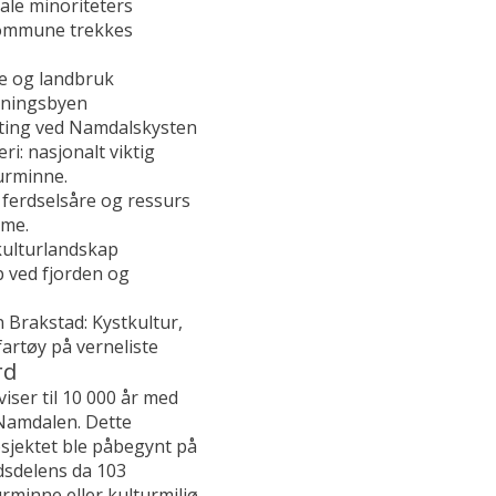
ale minoriteters
kommune trekkes
ie og landbruk
sningsbyen
tting ved Namdalskysten
i: nasjonalt viktig
turminne.
 ferdselsåre og ressurs
sme.
kulturlandskap
 ved fjorden og
Brakstad: Kystkultur,
artøy på verneliste
rd
iser til 10 000 år med
Namdalen. Dette
sjektet ble påbegynt på
ndsdelens da 103
rminne eller kulturmiljø