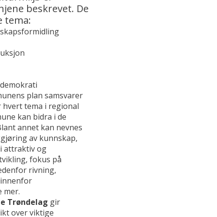
njene beskrevet. De
ke tema:
nskapsformidling
duksjon
g demokrati
munens plan samsvarer
hvert tema i regional
une kan bidra i de
Blant annet kan nevnes
ggjøring av kunnskap,
i attraktiv og
vikling, fokus på
edenfor rivning,
 innenfor
 mer.
e Trøndelag
gir
t over viktige