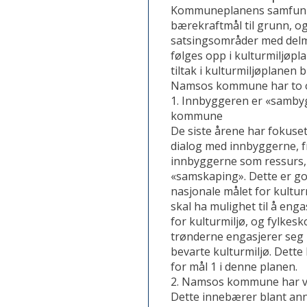
Kommuneplanens samfunns
bærekraftmål til grunn, 
satsingsområder med delmå
følges opp i kulturmiljøp
tiltak i kulturmiljøplanen 
Namsos kommune har to 
1. Innbyggeren er «samby
kommune
De siste årene har fokuset
dialog med innbyggerne, fr
innbyggerne som ressurs, 
«samskaping». Dette er g
nasjonale målet for kulturm
skal ha mulighet til å eng
for kulturmiljø, og fylke
trønderne engasjerer seg 
bevarte kulturmiljø. Dette
for mål 1 i denne planen.
2. Namsos kommune har ve
Dette innebærer blant anne