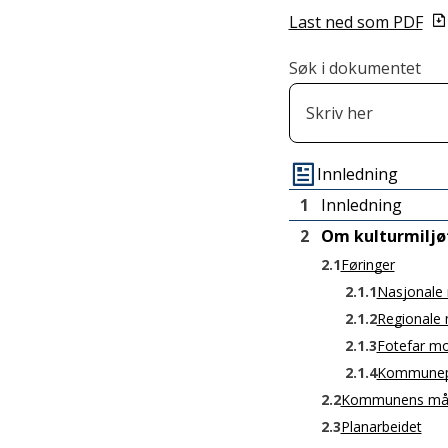
Last ned som PDF
Søk i dokumentet
Innledning
1
Innledning
2
Om kulturmiljø
2.1
Føringer
2.1.1
Nasjonale m
2.1.2
Regionale m
2.1.3
Fotefar m
2.1.4
Kommunepl
2.2
Kommunens mål f
2.3
Planarbeidet