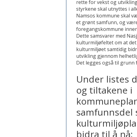
rette for vekst og utvikli
styrkene skal utnyttes i a
Namsos kommune skal være
et grønt samfunn, og vær
foregangskommune innen mi
Dette samsvarer med Nasj
kulturmiljøfeltet om at det
kulturmiljøet samtidig bidr
utvikling gjennom helhetl
Det legges også til grunn 
Under listes 
og tiltakene i
kommunepla
samfunnsdel
kulturmiljøpl
bidra til å nå: