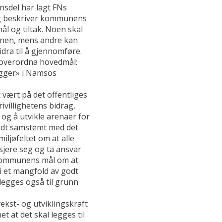
del har lagt FNs
og beskriver kommunens
l og tiltak. Noen skal
lanen, mens andre kan
bidra til å gjennomføre.
overordna hovedmål:
gger» i Namsos
 vært på det offentliges
ivillighetens bidrag,
og å utvikle arenaer for
odt samstemt med det
iljøfeltet om at alle
asjere seg og ta ansvar
skommunens mål om at
i et mangfold av godt
 legges også til grunn
kst- og utviklingskraft
t at det skal legges til