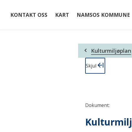
KONTAKT OSS
KART
NAMSOS KOMMUNE
Du
Kulturmiljøplan
er
her:
Skjul
Dokument
:
Kulturmil