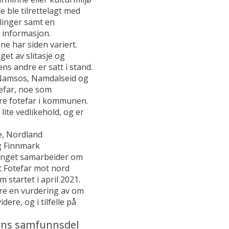
e ble tilrettelagt med
illinger samt en
 informasjon.
ne har siden variert.
et av slitasje og
s andre er satt i stand.
Namsos, Namdalseid og
tefar, noe som
tre fotefar i kommunen.
 lite vedlikehold, og er
, Nordland
g Finnmark
nget samarbeider om
et Fotefar mot nord
 startet i april 2021.
 en vurdering av om
dere, og i tilfelle på
ns samfunnsdel