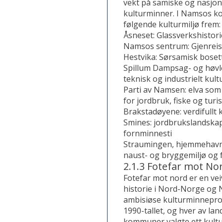
vekt på samiske og nasjon
kulturminner. I Namsos 
følgende kulturmiljø frem:
Åsneset: Glassverkshistor
Namsos sentrum: Gjenrei
Hestvika: Sørsamisk bose
Spillum Dampsag- og høvler
teknisk og industrielt kul
Parti av Namsen: elva som
for jordbruk, fiske og turi
Brakstadøyene: verdifullt 
Smines: jordbrukslandskap
fornminnesti
Straumingen, hjemmehavn 
naust- og bryggemiljø og f
2.1.3 Fotefar mot No
Fotefar mot nord er en veiv
historie i Nord-Norge og 
ambisiøse kulturminnepro
1990-tallet, og hver av la
kommuner valgte ett kultu