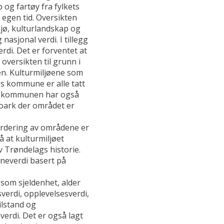
 og fartøy fra fylkets
år egen tid. Oversikten
ljø, kulturlandskap og
nasjonal verdi. I tillegg
rdi. Det er forventet at
versikten til grunn i
en. Kulturmiljøene som
s kommune er alle tatt
keskommunen har også
foark der området er
urdering av områdene er
å at kulturmiljøet
av Trøndelags historie.
rneverdi basert på
som sjeldenhet, alder
verdi, opplevelsesverdi,
ilstand og
verdi. Det er også lagt