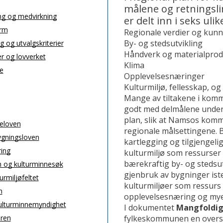
målene og retningsli
ng og medvirkning
er delt inn i seks uli
orm
Regionale verdier og kun
By- og stedsutvikling
 og utvalgskriterier
Håndverk og materialpro
r og lovverket
Klima
e
Opplevelsesnæringer
Kulturmiljø, fellesskap, o
Mange av tiltakene i kom
godt med delmålene under 
plan, slik at Namsos komm
eloven
regionale målsettingene. 
ygningsloven
kartlegging og tilgjengeli
ring
kulturmiljø som ressurser 
bærekraftig by- og stedsut
 og kulturminnesøk
gjenbruk av bygninger ist
urmiljøfeltet
kulturmiljøer som ressurs
n
opplevelsesnæring og mye
ulturminnemyndighet
I dokumentet
Mangfoldig
fylkeskommunen en oversik
aren