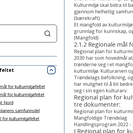
Kulturmiljø skal bidra til 
gjennom helhetlig samfun
(bærekraft)
Et mangfold av kulturmiljø
grunnlag for kunnskap, o
Søk
(Mangfold)
2.1.2 Regionale mål f
Regional plan for kulturmi
2030 har som hovedmål at;
trønderne seg i et mangfo
feltet
kulturmiljø. Kulturarven og
Lukk
Trøndelags befolkning, og
har mulighet til å bli bed
ål for kulturmiljøfeltet
seg i sin egen kulturarv.
ål for kulturmiljøfeltet
Regional plan for kul
ot Nord
tre dokumenter:
anens samfunnsdel
Regional plan for kulturmi
Mangfoldige Trøndelag
or kulturmiljøfeltet
Handlingsprogram 2022 -
I Regional plan for k