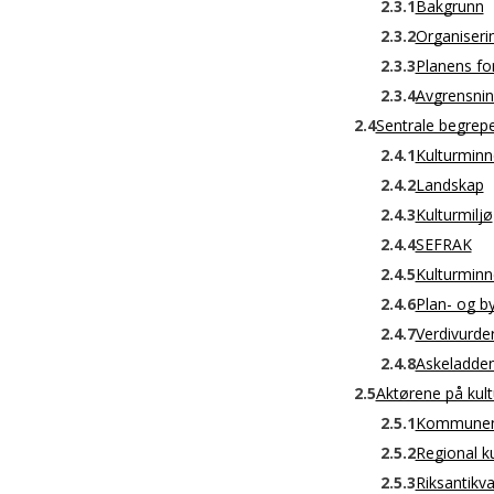
2.3.1
Bakgrunn
2.3.2
Organiseri
2.3.3
Planens f
2.3.4
Avgrensning
2.4
Sentrale begrepe
2.4.1
Kulturminn
2.4.2
Landskap
2.4.3
Kulturmiljø
2.4.4
SEFRAK
2.4.5
Kulturminn
2.4.6
Plan- og b
2.4.7
Verdivurde
2.4.8
Askeladden
2.5
Aktørene på kult
2.5.1
Kommune
2.5.2
Regional k
2.5.3
Riksantikv