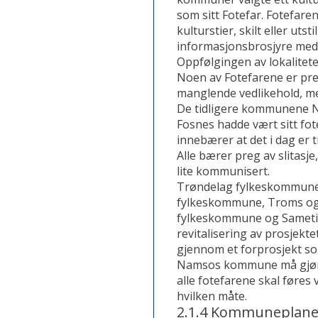
som sitt Fotefar. Fotefaren
kulturstier, skilt eller utst
informasjonsbrosjyre med
Oppfølgingen av lokalitete
Noen av Fotefarene er preg
manglende vedlikehold, men
De tidligere kommunene 
Fosnes hadde vært sitt fo
innebærer at det i dag er 
Alle bærer preg av slitasje,
lite kommunisert.
Trøndelag fylkeskommune
fylkeskommune, Troms o
fylkeskommune og Sameti
revitalisering av prosjekt
gjennom et forprosjekt som
Namsos kommune må gjøre
alle fotefarene skal føres vi
hvilken måte.
2.1.4 Kommuneplane