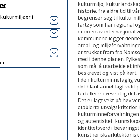
kulturmiljø, kulturlandskap
rer
historie, fra eldre tid til v
kulturmiljøer i
begrenser seg til kulturmi
Åpne
fartøy som har regional og 
er noen av internasjonal ve
Åpne
kommunene legger denne o
areal- og miljøforvaltning
er trukket fram fra Namso
Åpne
med i denne planen. Fyl
der
som mål å utarbeide et in
beskrevet og vist på kart.
I den kulturminnefaglig v
det blant annet lagt vekt p
forteller en vesentlig del 
Det er lagt vekt på høy ve
etablerte utvalgskriterier i
kulturminneforvaltningen 
og autentisitet, kunnskaps
identitetsverdi, bevaringst
kunstnerisk/arkitektonisk 