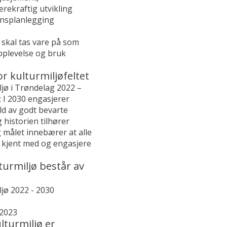
bærekraftig utvikling
nsplanlegging
 skal tas vare på som
pplevelse og bruk
or kulturmiljøfeltet
ljø i Trøndelag 2022 –
 I 2030 engasjerer
ld av godt bevarte
 historien tilhører
 målet innebærer at alle
re kjent med og engasjere
turmiljø består av
ljø 2022 - 2030
 2023
ulturmiljø er