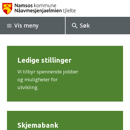
N
a
Vis
meny
Søk
m
s
o
Ledige stillinger
s
k
Vi tilbyr spennende jobber
og muligheter for
o
utvikling.
m
m
u
Skjemabank
n