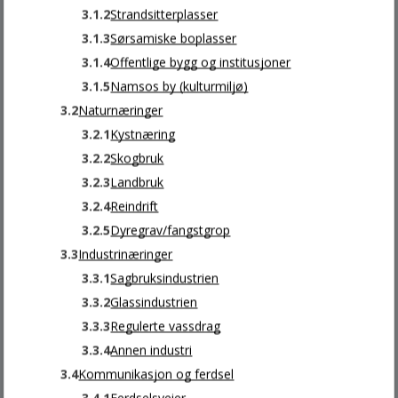
3.1.2
Strandsitterplasser
Send ditt brev digitalt
3.1.3
Sørsamiske boplasser
Send e-post
3.1.4
Offentlige bygg og institusjoner
3.1.5
Namsos by (kulturmiljø)
3.2
Naturnæringer
Kommunenummer: 5007
3.2.1
Kystnæring
Org.nr: 942875967
3.2.2
Skogbruk
Konto: 4212.31.87436
3.2.3
Landbruk
3.2.4
Reindrift
Besøk oss
3.2.5
Dyregrav/fangstgrop
3.3
Industrinæringer
3.3.1
Sagbruksindustrien
INNBYGGERTORGET
3.3.2
Glassindustrien
3.3.3
Regulerte vassdrag
Jøa: Fyret
3.3.4
Annen industri
Namdalseid: Biblioteket
3.4
Kommunikasjon og ferdsel
Namsos: Kulturhuset