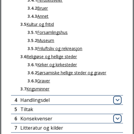
3.4.1
Ferdselsveier
3.4.2
Bruer
Kart
3.4.3
Annet
3.5
Kultur og fritid
3.5.1
Forsamlingshus
Personvern og informasjonskapsler
3.5.2
Museum
Send epost til webredaksjonen
3.5.3
Friluftsliv og rekreasjon
3.6
Religiøse og hellige steder
Tilgjengelighetserklæring
3.6.1
Kirker og kirkesteder
3.6.2
Sørsamiske hellige steder og graver
Snakk med oss
3.6.3
Graver
3.7
Krigsminner
4
Handlingsdel
Åpn
SENTRALBORDET
5
Tiltak
6
Konsekvenser
Man - Fre: 08 - 15.30
Åpn
7
Litteratur og kilder