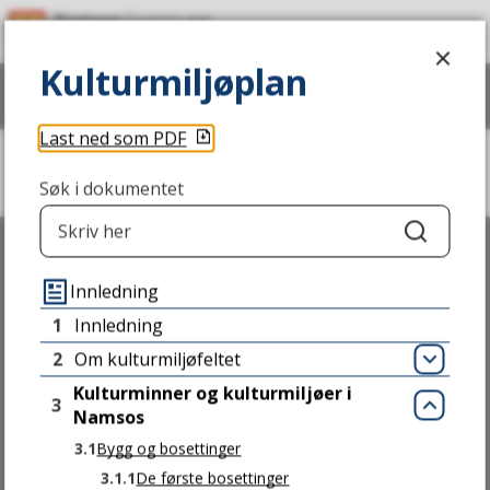
P
Kulturmiljøplan
l
Kulturmiljøplan
Vis
meny
Søk
a
Last ned som PDF
n
Du
p
Søk i dokumentet
Kulturmiljøplan
er
her:
o
Søk
r
Innledning
t
1
Innledning
Skriv til oss
a
2
Om kulturmiljøfeltet
Åpn
l
Kulturminner og kulturmiljøer i
3
NAMSOS KOMMUNE
Lukk
Namsos
Stavarvegen 2,
3.1
Bygg og bosettinger
7856 JØA
3.1.1
De første bosettinger