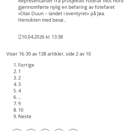
Representanter fra prosjektet Fotefar mot nord
gjennomførte nylig en befaring av fotefaret
«Olav Duun – landet i eventyret» på Jøa.
Hensikten med besø...
10.04.2026 kl. 13:38
Publisert
Viser
16-30
av
138
artikler,
side
2
av
10
Forrige
1
2
3
4
...
9
10
Neste