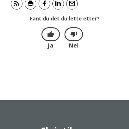
Abonner på RSS
Skriv ut
Del på Facebook
Del på LinkedIn
Tips en venn
Fant du det du lette etter?
Ja
Nei