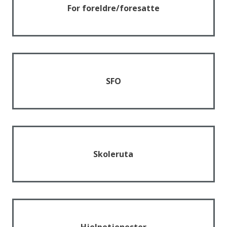
For foreldre/foresatte
SFO
Skoleruta