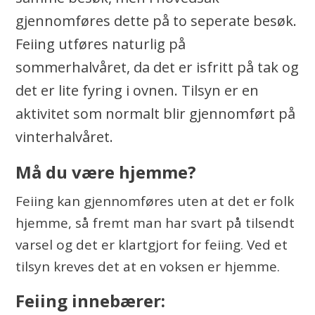
g
gjennomføres dette på to seperate besøk.
Feiing utføres naturlig på
r
sommerhalvåret, da det er isfritt på tak og
e
det er lite fyring i ovnen. Tilsyn er en
d
aktivitet som normalt blir gjennomført på
n
vinterhalvåret.
i
Må du være hjemme?
n
Feiing kan gjennomføres uten at det er folk
g
hjemme, så fremt man har svart på tilsendt
varsel og det er klartgjort for feiing. Ved et
tilsyn kreves det at en voksen er hjemme.
Feiing innebærer: