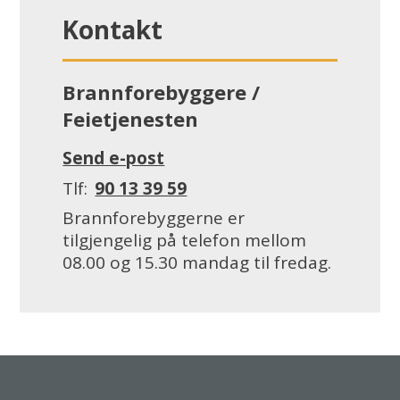
Kontakt
Brannforebyggere /
Feietjenesten
E-
til
Send e-post
post
Brannforebyggere
Telefon
90 13 39 59
/
Brannforebyggerne er
Feietjenesten
tilgjengelig på telefon mellom
08.00 og 15.30 mandag til fredag.