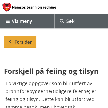
N
a
Vis
meny
Søk
m
s
Du
o
Forsiden
er
her:
s
b
r
Forskjell på feiing og tilsyn
a
To viktige oppgaver som blir utført av
n
brannforebyggerne(tidligere feierne) er
n
feiing og tilsyn. Dette kan bli utført ved
o
samme besøk, men i hovedsak