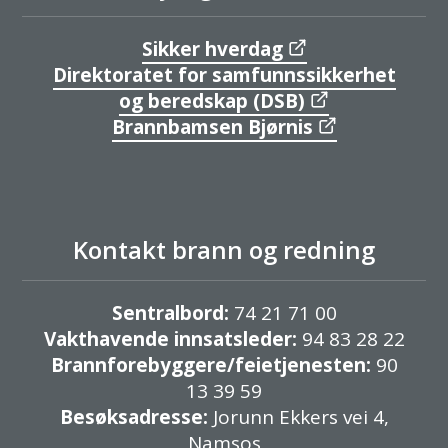
g
Sikker hverdag
r
Direktoratet for samfunnssikkerhet
og beredskap (DSB)
e
Brannbamsen Bjørnis
d
n
i
Kontakt brann og redning
n
g
Sentralbord:
74 21 71 00
Vakthavende innsatsleder:
94 83 28 22
Brannforebyggere/feietjenesten:
90
13 39 59
Besøksadresse:
Jorunn Ekkers vei 4,
Namsos