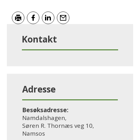
Skriv ut
Del på Facebook
Del på LinkedIn
Tips en venn
Kontakt
Adresse
Besøksadresse:
Namdalshagen,
Søren R. Thornæs veg 10,
Namsos