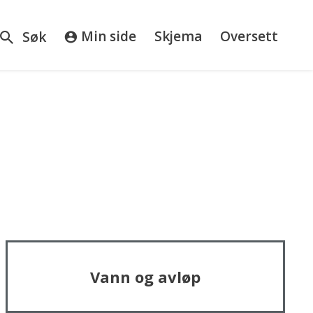
sos
Min side
Skjema
Oversett
Søk
mmune
Vann og avløp