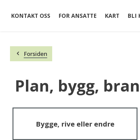
KONTAKT OSS
FOR ANSATTE
KART
BLI
Du
Forsiden
er
her:
Plan, bygg, bra
Bygge, rive eller endre