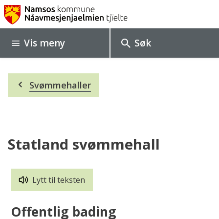
N
a
Vis
meny
Søk
m
s
Du
o
Svømmehaller
er
her:
s
k
o
Statland svømmehall
m
m
Lytt til teksten
u
Offentlig bading
n