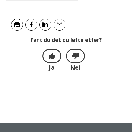
Skriv ut
Del på Facebook
Del på LinkedIn
Tips en venn
Fant du det du lette etter?
Ja
Nei