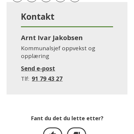
Abonner på RSS
Skriv ut
Del på Facebook
Del på LinkedIn
Tips en venn
Kontakt
Arnt Ivar Jakobsen
Kommunalsjef oppvekst og
opplæring
E-
til
Send e-post
post
Arnt
Mobil
91 79 43 27
Ivar
Jakobsen
Fant du det du lette etter?