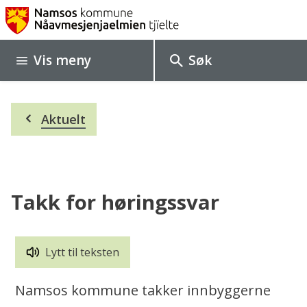
N
a
Vis
meny
Søk
m
s
Du
o
Aktuelt
er
her:
s
k
o
Takk for høringssvar
m
m
Lytt til teksten
u
Namsos kommune takker innbyggerne
n