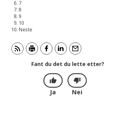
7
8
9
10
Neste
Abonner på RSS
Skriv ut
Del på Facebook
Del på LinkedIn
Tips en venn
Fant du det du lette etter?
Ja
Nei