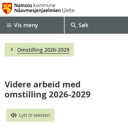
N
a
Vis
meny
Søk
m
s
Du
o
Omstilling 2026-2029
er
her:
s
k
o
Videre arbeid med
m
omstilling 2026-2029
m
u
Lytt til teksten
n