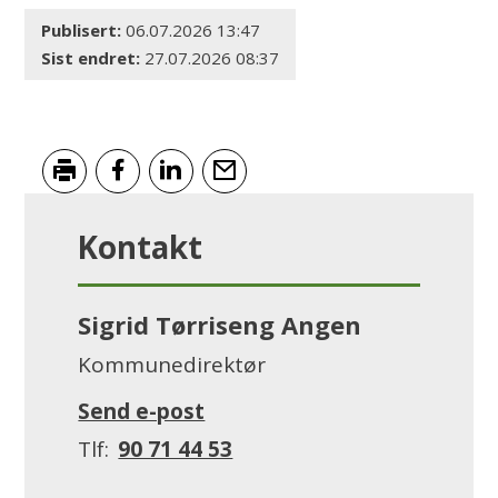
Publisert
06.07.2026 13:47
Sist endret
27.07.2026 08:37
Skriv ut
Del på Facebook
Del på LinkedIn
Tips en venn
Kontakt
Sigrid Tørriseng Angen
Kommunedirektør
E-
til
Send e-post
post
Sigrid
Mobil
90 71 44 53
Tørriseng
Angen