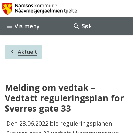
P
l
Vis
meny
Søk
a
n
Du
p
Aktuelt
er
her:
o
r
t
Melding om vedtak –
a
Vedtatt reguleringsplan for
Sverres gate 33
l
Den 23.06.2022 ble reguleringsplanen