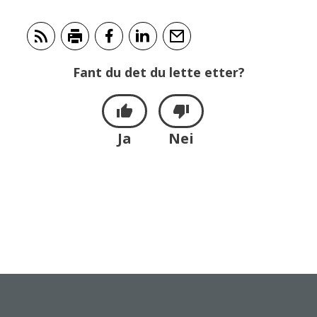
Abonner på RSS
Skriv ut
Del på Facebook
Del på LinkedIn
Tips en venn
Fant du det du lette etter?
Ja
Nei