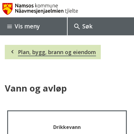
N
a
Vis
meny
Søk
m
s
Du
o
Plan, bygg, brann og eiendom
er
her:
s
k
o
Vann og avløp
m
m
u
Drikkevann
n