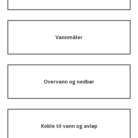
e
Vannmåler
Overvann og nedbør
Koble til vann og avløp