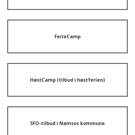
e
FerieCamp
HøstCamp (tilbud i høstferien)
SFO-tilbud i Namsos kommune