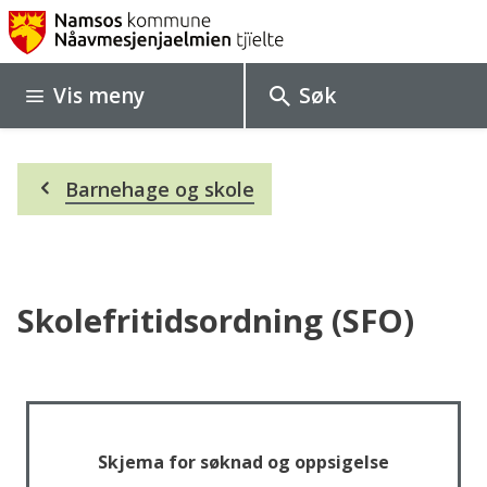
N
a
Vis
meny
Søk
m
s
Du
o
Barnehage og skole
er
her:
s
k
o
Skolefritidsordning (SFO)
m
m
u
Skjema for søknad og oppsigelse
n