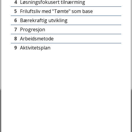
Skriv ut
Del på Facebook
Del på LinkedIn
Tips en venn
4
Løsningsfokusert tilnærming
Fant du det du lette etter?
e
5
Friluftsliv med "Tømte" som base
6
Bærekraftig utvikling
7
Progresjon
Ja
Nei
8
Arbeidsmetode
9
Aktivitetsplan
Skriv til oss