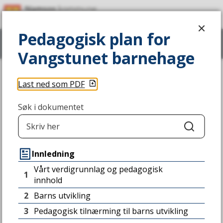
N
Pedagogisk plan for Vangstunet bar
a
Pedagogisk plan for
Vis
meny
Søk
m
Vangstunet barnehage
s
Du
Last ned som PDF
o
Kommunale barnehager
er
her:
s
Søk i dokumentet
k
Søk
o
Pedagogisk plan for
Innledning
m
Vangstunet barnehage
Vårt verdigrunnlag og pedagogisk
1
m
innhold
2
Barns utvikling
u
3
Pedagogisk tilnærming til barns utvikling
n