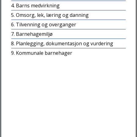
7856 JØA
4. Barns medvirkning
e
5. Omsorg, lek, læring og danning
Send ditt brev digitalt
6. Tilvenning og overganger
Send e-post
7. Barnehagemiljø
8. Planlegging, dokumentasjon og vurdering
Kommunenummer: 5007
9. Kommunale barnehager
Org.nr: 942875967
Konto: 4212.31.87436
Besøk oss
INNBYGGERTORGET
Jøa: Fyret
Namdalseid: Biblioteket
Namsos: Kulturhuset