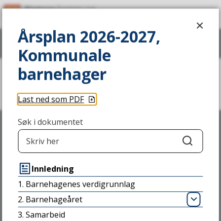
N
Årsplan 2026-2027, Kommunale bar
a
Årsplan 2026-2027,
Vis
meny
Søk
m
Kommunale
s
barnehager
Du
o
Barnehage
er
Last ned som PDF
her:
s
k
Søk i dokumentet
o
Søk
m
Skriv til oss
Innledning
m
1. Barnehagenes verdigrunnlag
u
NAMSOS KOMMUNE
2. Barnehageåret
Åpn
Stavarvegen 2,
n
3. Samarbeid