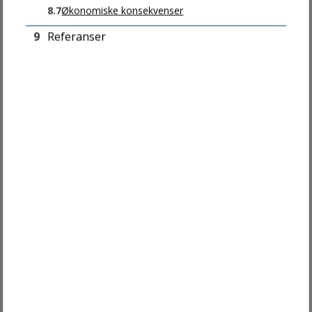
8.7
Økonomiske konsekvenser
Kart
9
Referanser
Personvern og informasjonskapsler
Send epost til webredaksjonen
Tilgjengelighetserklæring
Snakk med oss
SENTRALBORDET
Man - Fre: 08 - 15.30