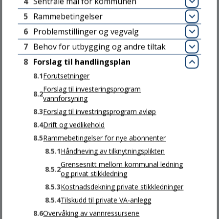
4
Sentrale mål for kommunen
Åpn
5
Rammebetingelser
Send ditt brev digitalt
Åpn
6
Problemstillinger og vegvalg
Send e-post
Åpn
7
Behov for utbygging og andre tiltak
Åpn
8
Forslag til handlingsplan
Kommunenummer: 5007
Lukk
Org.nr: 942875967
8.1
Forutsetninger
Konto: 4212.31.87436
Forslag til investeringsprogram
8.2
vannforsyning
8.3
Forslag til investringsprogram avløp
Besøk oss
8.4
Drift og vedlikehold
8.5
Rammebetingelser for nye abonnenter
8.5.1
Håndheving av tilknytningsplikten
INNBYGGERTORGET
Grensesnitt mellom kommunal ledning
8.5.2
og privat stikkledning
8.5.3
Kostnadsdekning private stikkledninger
Jøa: Fyret
8.5.4
Tilskudd til private VA-anlegg
Namdalseid: Biblioteket
8.6
Overvåking av vannressursene
Namsos: Kulturhuset