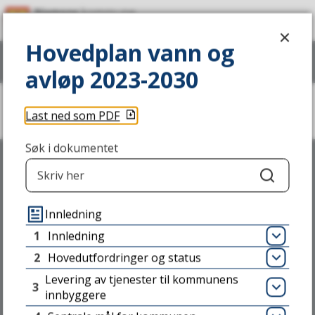
P
Hovedplan vann og avløp 2023-2030
l
Hovedplan vann og
Vis
meny
Søk
a
avløp 2023-2030
n
Du
Last ned som PDF
p
Hovedplan vann og avløp 2023-2030
er
her:
o
Søk i dokumentet
r
Søk
t
Skriv til oss
Innledning
a
1
Innledning
Åpn
l
2
Hovedutfordringer og status
Åpn
NAMSOS KOMMUNE
Levering av tjenester til kommunens
Stavarvegen 2,
3
Åpn
innbyggere
7856 JØA