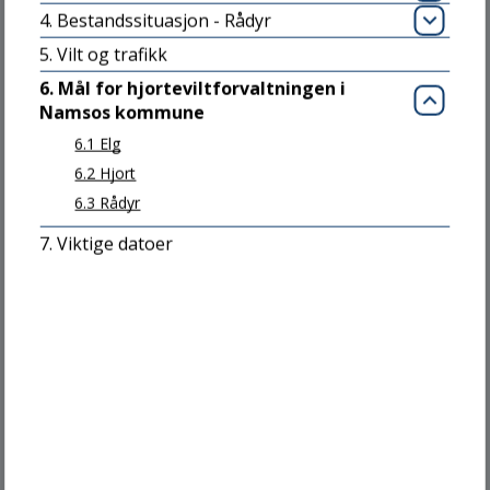
Åpn
7856 JØA
4. Bestandssituasjon - Rådyr
Åpn
5. Vilt og trafikk
Send ditt brev digitalt
6. Mål for hjorteviltforvaltningen i
Send e-post
Lukk
Namsos kommune
6.1 Elg
Kommunenummer: 5007
6.2 Hjort
Org.nr: 942875967
6.3 Rådyr
Konto: 4212.31.87436
7. Viktige datoer
Besøk oss
INNBYGGERTORGET
Jøa: Fyret
Namdalseid: Biblioteket