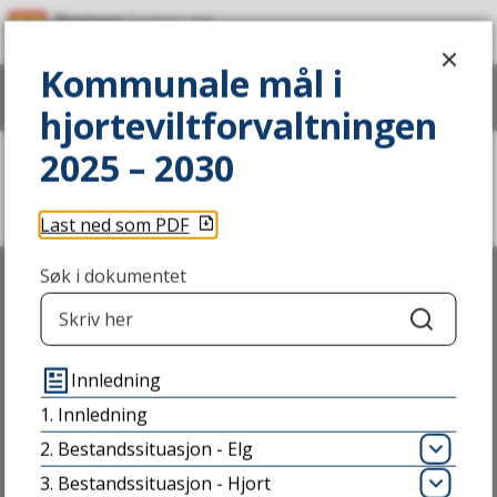
P
Kommunale mål i hjorteviltforvaltni
l
Kommunale mål i
Vis
meny
Søk
a
hjorteviltforvaltningen
n
2025 – 2030
Du
p
Kommunale mål i
er
hjorteviltforvaltningen 2025 – 2030
Last ned som PDF
her:
o
r
Søk i dokumentet
t
Søk
a
Skriv til oss
Innledning
l
1. Innledning
NAMSOS KOMMUNE
2. Bestandssituasjon - Elg
Åpn
Stavarvegen 2,
3. Bestandssituasjon - Hjort