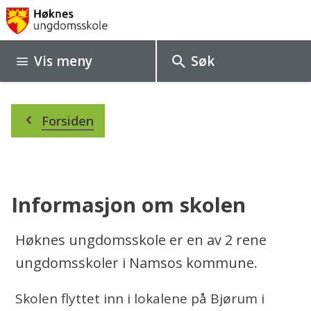
H
ø
Vis
meny
Søk
k
n
Du
e
Forsiden
er
her:
s
u
n
Informasjon om skolen
g
Høknes ungdomsskole er en av 2 rene
d
ungdomsskoler i Namsos kommune.
o
Skolen flyttet inn i lokalene på Bjørum i
m