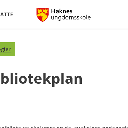
Høknes
SATTE
ungdom
egier
ibliotekplan
n
lebiblioteket skal være en del av skolens pedagogi