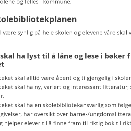
kolene og felles i kommune.
olebibliotekplanen
l være synlig på hele skolen og elevene våre skal
skal ha lyst til å låne og lese i bøker f
et
teket skal alltid være åpent og tilgjengelig i skole
teket skal ha ny, variert og interessant litteratur;
r.
teket skal ha en skolebibliotekansvarlig som følg
tgivelser, har oversikt over barne-/ungdomslitter
g hjelper elever til å finne fram til riktig bok til rik