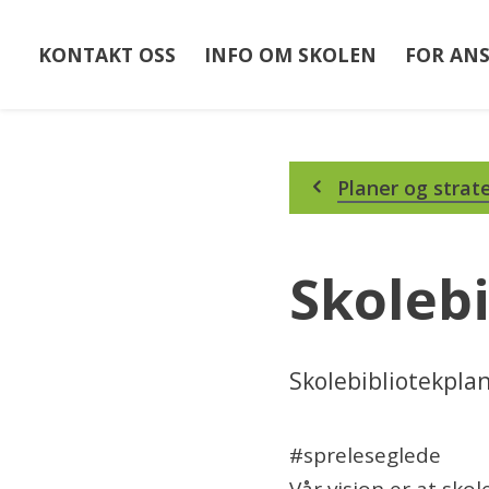
KONTAKT OSS
INFO OM SKOLEN
FOR AN
Du
Planer og strat
er
her:
Skoleb
Skolebibliotekpla
#spreleseglede
Vår visjon er at sko