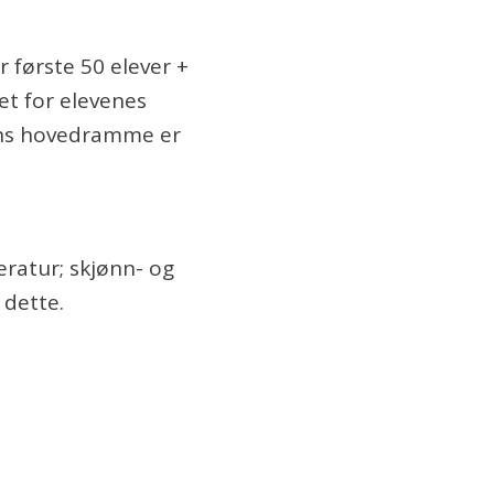
r første 50 elever +
et for elevenes
lens hovedramme er
teratur; skjønn- og
 dette.