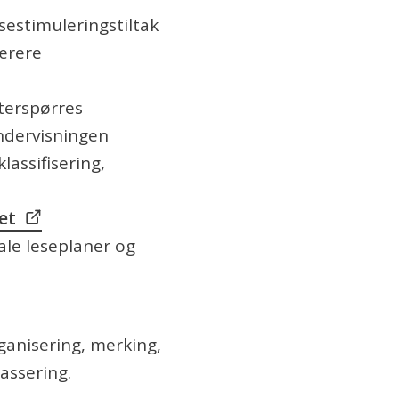
estimuleringstiltak
lærere
terspørres
undervisningen
assifisering,
et
le leseplaner og
rganisering, merking,
lassering.