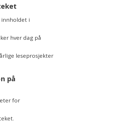
oteket
 innholdet i
øker hver dag på
årlige leseprosjekter
on på
eter for
teket.