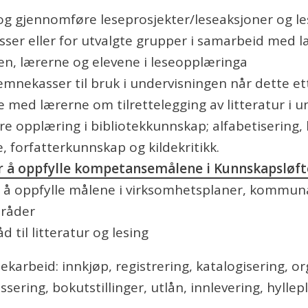
g gjennomføre leseprosjekter/leseaksjoner og les
asser eller for utvalgte grupper i samarbeid med 
en, lærerne og elevene i leseopplæringa
mnekasser til bruk i undervisningen når dette et
 med lærerne om tilrettelegging av litteratur i 
 opplæring i bibliotekkunnskap; alfabetisering, kl
, forfatterkunnskap og kildekritikk.
r å oppfylle kompetansemålene i Kunnskapsløft
r å oppfylle målene i virksomhetsplaner, kommuna
råder
åd til litteratur og lesing
tekarbeid: innkjøp, registrering, katalogisering, o
ssering, bokutstillinger, utlån, innlevering, hyllep