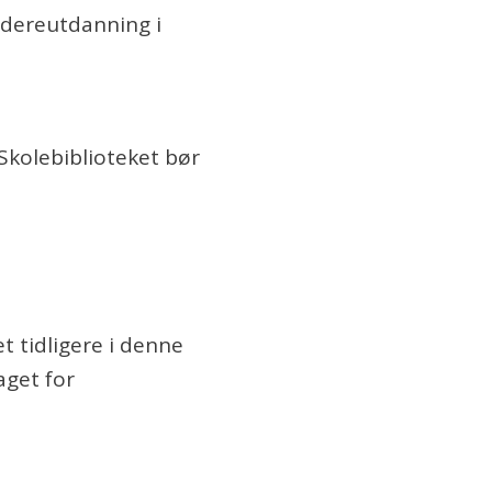
idereutdanning i
Skolebiblioteket bør
.
t tidligere i denne
aget for