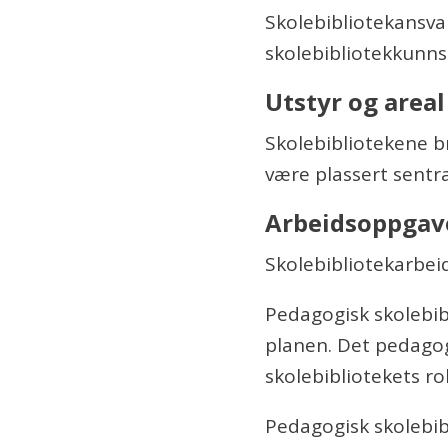
Skolebibliotekansva
skolebibliotekkunns
Utstyr og areal
Skolebibliotekene b
være plassert sentra
Arbeidsoppgav
Skolebibliotekarbei
Pedagogisk skolebibl
planen. Det pedagog
skolebibliotekets ro
Pedagogisk skolebib