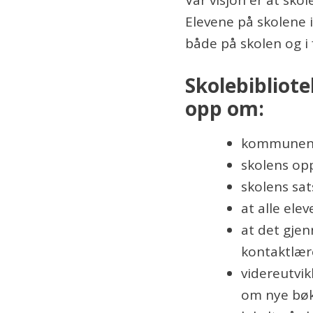
Elevene på skolene 
både på skolen og i f
Skolebibliote
opp om:
kommunens
skolens opp
skolens sa
at alle elev
at det gjen
kontaktlær
videreutvi
om nye bøk