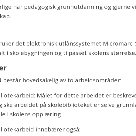
rlige har pedagogisk grunnutdanning og gjerne v
kap.
ruker det elektronisk utlånssystemet Micromarc. 
lt i skolebygningen og tilpasset skolens størrelse
er
d består hovedsakelig av to arbeidsområder:
iotekarbeid: Målet for dette arbeidet er beskreve
iske arbeidet på skolebiblioteket er selve grunnl
lle i skolens opplæring.
liotekarbeid innebærer også: