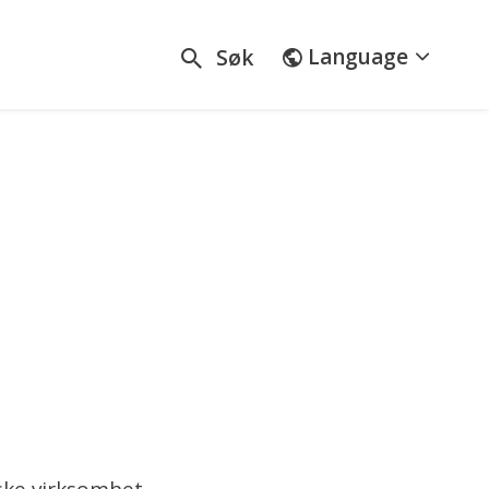
Language
Søk
sskole
ske virksomhet.