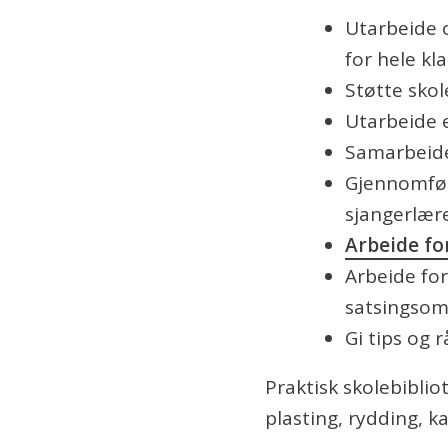
Utarbeide o
for hele kl
Støtte skol
Utarbeide e
Samarbeide
Gjennomføre
sjangerlære
Arbeide fo
Arbeide fo
satsingsom
Gi tips og r
Praktisk skolebiblio
plasting, rydding, ka