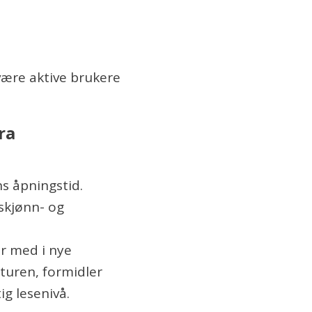
 være aktive brukere
ra
ns åpningstid.
 skjønn- og
er med i nye
aturen, formidler
tig lesenivå.