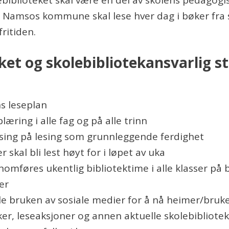
i Namsos kommune skal lese hver dag i bøker fra s
ritiden.
ket og skolebibliotekansvarlig st
 leseplan
læring i alle fag og på alle trinn
tsing på lesing som grunnleggende ferdighet
er skal bli lest høyt for i løpet av uka
nomføres ukentlig bibliotektime i alle klasser på 
er
kle bruken av sosiale medier for å nå heimer/bru
er, leseaksjoner og annen aktuelle skolebibliote